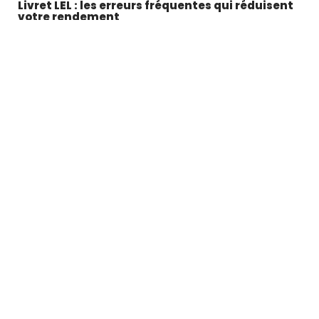
Livret LEL : les erreurs fréquentes qui réduisent
votre rendement
5 août 2026
Vous versez régulièrement de l'argent sur votre Livret d'épargne logement,
mais le
…
Article favori
COUVERTURE
Quelle est la base de
remboursement de la
Sécurité sociale pour les
lunettes ?