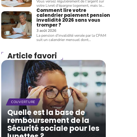
Vous versez régulièrement de l'argent sur
votre Livret d'épargne logement, mais le
…
Comment lire votre
calendrier paiement pension
invalidité 2026 sans vous
tromper ?
3 août 2026
La pension d'invalidité versée par la CPAM
suit un calendrier mensuel dont
…
Article favori
COUVERTURE
Quelle est la base de
remboursement de la
Sécurité sociale pour les
lunettes ?