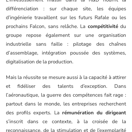
attractivité
. Prendre la tête d’un fleuron industriel
français sur la scène internationale implique une
réactivité constante. Éric Trappier conduit cette
dynamique avec une vision affirmée. Dans
l’aéronautique, l’exigence est permanente : cycles
longs, avancées technologiques, pression sur les
marges et impératifs de rentabilité se conjuguent
sans répit.
L’investissement massif dans la R&D nourrit la
différenciation : sur chaque site, les équipes
d’ingénierie travaillent sur les futurs Rafale ou les
prochains Falcon, sans relâche. La
compétitivité
du
groupe repose également sur une organisation
industrielle sans faille : pilotage des chaînes