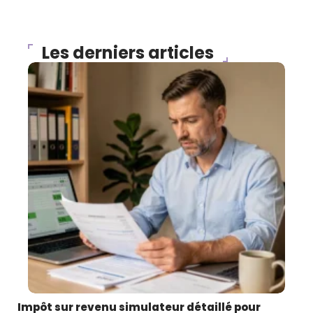
rémunération à la tête de l’entreprise cristallise les
défis de l’innovation et de la compétitivité face aux
géants mondiaux. Le ciel reste ouvert, mais la
trajectoire se dessine chaque jour un peu plus haut.
ARTICLE PRÉCÉDENT
ARTICLE SUIVANT
Virement instantané Caisse
Comparatif comptes
d’Épargne pour les parents :
bancaires 2026 : les
une solution pratique pour
critères qui font
aider ses enfants étudiants
vraiment la différence
Les derniers articles