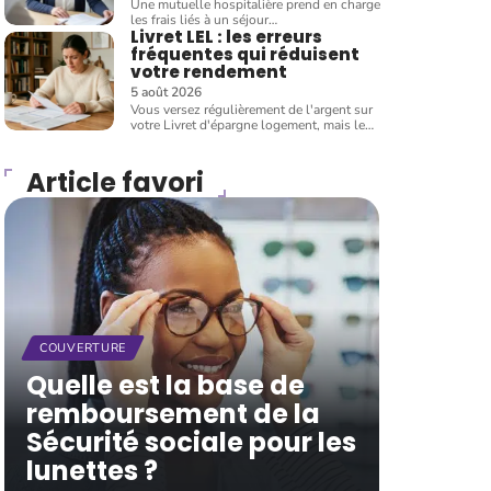
Une mutuelle hospitalière prend en charge
les frais liés à un séjour
…
Livret LEL : les erreurs
fréquentes qui réduisent
votre rendement
5 août 2026
Vous versez régulièrement de l'argent sur
votre Livret d'épargne logement, mais le
…
Article favori
COUVERTURE
Quelle est la base de
remboursement de la
Sécurité sociale pour les
lunettes ?