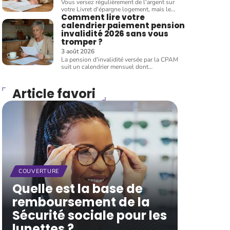
Vous versez régulièrement de l'argent sur
votre Livret d'épargne logement, mais le
…
Comment lire votre
calendrier paiement pension
invalidité 2026 sans vous
tromper ?
3 août 2026
La pension d'invalidité versée par la CPAM
suit un calendrier mensuel dont
…
Article favori
COUVERTURE
Quelle est la base de
remboursement de la
Sécurité sociale pour les
lunettes ?