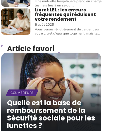
Une mutuelle hospitalière prend en charge
les frais liés à un séjour
…
Livret LEL : les erreurs
fréquentes qui réduisent
votre rendement
5 août 2026
Vous versez régulièrement de l'argent sur
votre Livret d'épargne logement, mais le
…
Article favori
COUVERTURE
Quelle est la base de
remboursement de la
Sécurité sociale pour les
lunettes ?