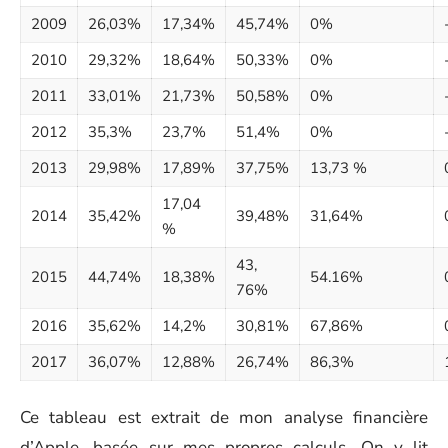
2009
26,03%
17,34%
45,74%
0%
2010
29,32%
18,64%
50,33%
0%
2011
33,01%
21,73%
50,58%
0%
2012
35,3%
23,7%
51,4%
0%
2013
29,98%
17,89%
37,75%
13,73 %
17,04
2014
35,42%
39,48%
31,64%
%
43,
2015
44,74%
18,38%
54.16%
76%
2016
35,62%
14,2%
30,81%
67,86%
2017
36,07%
12,88%
26,74%
86,3%
Ce tableau est extrait de mon analyse financière
d’Apple, basée sur mes propres calculs. On y lit