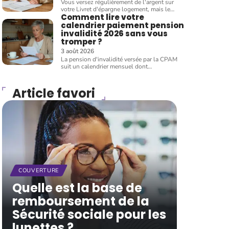
Vous versez régulièrement de l'argent sur
votre Livret d'épargne logement, mais le
…
Comment lire votre
calendrier paiement pension
invalidité 2026 sans vous
tromper ?
3 août 2026
La pension d'invalidité versée par la CPAM
suit un calendrier mensuel dont
…
Article favori
COUVERTURE
Quelle est la base de
remboursement de la
Sécurité sociale pour les
lunettes ?