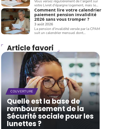
Vous versez régulièrement de l'argent sur
votre Livret d'épargne logement, mais le
…
Comment lire votre calendrier
paiement pension invalidité
2026 sans vous tromper ?
3 août 2026
La pension d'invalidité versée par la CPAM
suit un calendrier mensuel dont
…
Article favori
COUVERTURE
Quelle est la base de
remboursement de la
Sécurité sociale pour les
lunettes ?