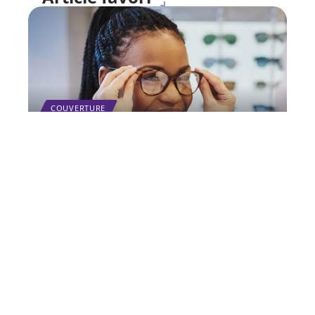
COUVERTURE
Quelle est la base de
remboursement de la
Sécurité sociale pour les
lunettes ?
11 mars 2026
Contact
Mentions Légales
Sitemap
© 2025 | s-finance.fr