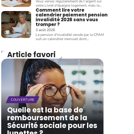
Vous versez régulièrement de l'argent sur
votre Livret d'épargne logement, mais le
…
Comment lire votre
calendrier paiement pension
invalidité 2026 sans vous
tromper ?
3 août 2026
La pension d'invalidité versée par la CPAM
suit un calendrier mensuel dont
…
Article favori
COUVERTURE
Quelle est la base de
remboursement de la
Sécurité sociale pour les
lunettes ?