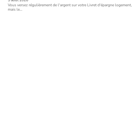
Vous versez régulièrement de l'argent sur votre Livret d'épargne logement,
mais le
…
Article favori
COUVERTURE
Quelle est la base de
remboursement de la
Sécurité sociale pour les
lunettes ?
11 mars 2026