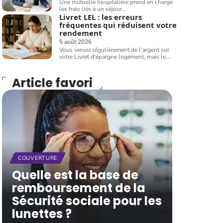
Une mutuelle hospitalière prend en charge
les frais liés à un séjour
…
Livret LEL : les erreurs
fréquentes qui réduisent votre
rendement
5 août 2026
Vous versez régulièrement de l'argent sur
votre Livret d'épargne logement, mais le
…
Article favori
COUVERTURE
Quelle est la base de
remboursement de la
Sécurité sociale pour les
lunettes ?