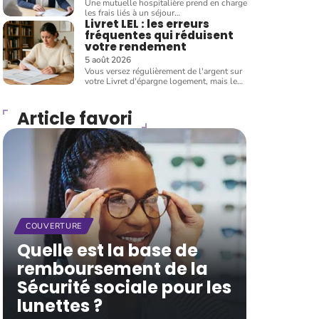
Une mutuelle hospitalière prend en charge
les frais liés à un séjour
…
Livret LEL : les erreurs
fréquentes qui réduisent
votre rendement
5 août 2026
Vous versez régulièrement de l'argent sur
votre Livret d'épargne logement, mais le
…
Article favori
COUVERTURE
Quelle est la base de
remboursement de la
Sécurité sociale pour les
lunettes ?