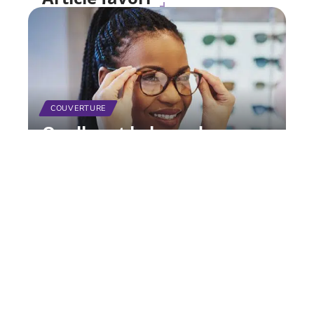
COUVERTURE
Quelle est la base de
remboursement de la
Sécurité sociale pour les
lunettes ?
11 mars 2026
Contact
Mentions Légales
Sitemap
© 2025 | s-finance.fr