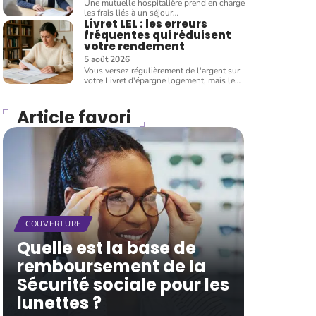
Une mutuelle hospitalière prend en charge
les frais liés à un séjour
…
Livret LEL : les erreurs
fréquentes qui réduisent
votre rendement
5 août 2026
Vous versez régulièrement de l'argent sur
votre Livret d'épargne logement, mais le
…
Article favori
COUVERTURE
Quelle est la base de
remboursement de la
Sécurité sociale pour les
lunettes ?