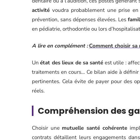
dentaire ou à l’audition, ces postes générant
activité
voudra probablement une prise en c
prévention, sans dépenses élevées. Les
famil
en pédiatrie, orthodontie ou lors d’hospitalisa
A lire en complément :
Comment choisir sa 
Un
état des lieux de sa santé
est utile : affe
traitements en cours… Ce bilan aide à définir 
pertinentes. Cela évite de payer pour des op
réels.
Compréhension des ga
Choisir une
mutuelle santé cohérente
impli
contrats détaillent leurs engagements da