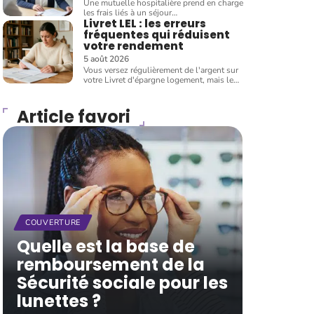
Une mutuelle hospitalière prend en charge
les frais liés à un séjour
…
Livret LEL : les erreurs
fréquentes qui réduisent
votre rendement
5 août 2026
Vous versez régulièrement de l'argent sur
votre Livret d'épargne logement, mais le
…
Article favori
COUVERTURE
Quelle est la base de
remboursement de la
Sécurité sociale pour les
lunettes ?