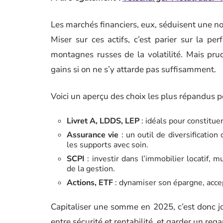
Les marchés financiers, eux, séduisent une n
Miser sur ces actifs, c’est parier sur la pe
montagnes russes de la volatilité. Mais prud
gains si on ne s’y attarde pas suffisamment.
Voici un aperçu des choix les plus répandus 
Livret A, LDDS, LEP
: idéals pour constitu
Assurance vie
: un outil de diversification
les supports avec soin.
SCPI
: investir dans l’immobilier locatif, 
de la gestion.
Actions, ETF
: dynamiser son épargne, accep
Capitaliser une somme en 2025, c’est donc jon
entre sécurité et rentabilité, et garder un re