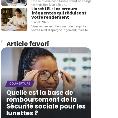
Une mutuelle hospitalière prend en charge
les frais liés à un séjour
…
Livret LEL : les erreurs
fréquentes qui réduisent
votre rendement
5 août 2026
Vous versez régulièrement de l'argent sur
votre Livret d'épargne logement, mais le
…
Article favori
COUVERTURE
Quelle est la base de
remboursement de la
Sécurité sociale pour les
lunettes ?