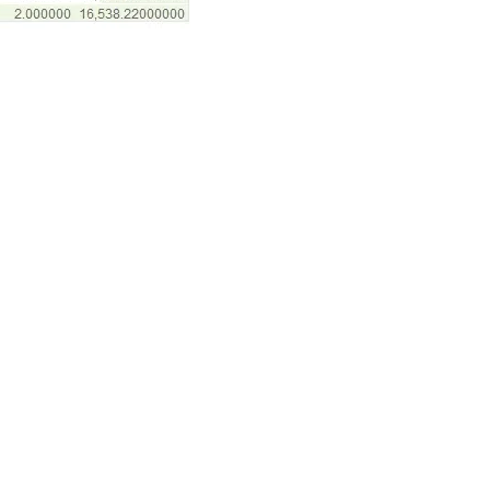
ains événements déclenchent des réactions collectives
vée d’une crypto-monnaie sur une nouvelle plateforme
heteurs : le prix s’envole. Un piratage ou une faille de
eur en quelques heures. L’histoire du marché regorge de ces
 le dessus.
stisseurs qui se joue. Un climat d’optimisme, des signaux
a communauté réagit en masse. L’inverse est tout aussi
vague de ventes, entraînant une chute brutale du cours.
 reste un terrain d’expérimentation collective où chaque