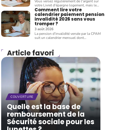
Vous versez régulièrement de l'argent sur
votre Livret d'épargne logement, mais le
…
Comment lire votre
calendrier paiement pension
invalidité 2026 sans vous
tromper ?
3 août 2026
La pension d'invalidité versée par la CPAM
suit un calendrier mensuel dont
…
Article favori
COUVERTURE
Quelle est la base de
remboursement de la
Sécurité sociale pour les
lunettes ?