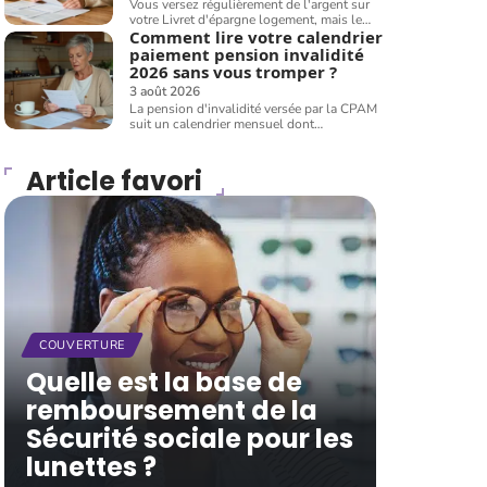
Vous versez régulièrement de l'argent sur
votre Livret d'épargne logement, mais le
…
Comment lire votre calendrier
paiement pension invalidité
2026 sans vous tromper ?
3 août 2026
La pension d'invalidité versée par la CPAM
suit un calendrier mensuel dont
…
Article favori
COUVERTURE
Quelle est la base de
remboursement de la
Sécurité sociale pour les
lunettes ?